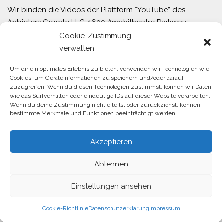
Wir binden die Videos der Plattform “YouTube” des
Anbieters Google LLC, 1600 Amphitheatre Parkway,
Mountain View, CA 94043, USA, ein. Soziales Netzwerk;
Cookie-Zustimmung
Dienstanbieter: Google Ireland Limited, Gordon House,
verwalten
Barrow Street, Dublin 4, Irland, Mutterunternehmen: Google
Um dir ein optimales Erlebnis zu bieten, verwenden wir Technologien wie
LLC, 1600 Amphitheatre Parkway, Mountain View, CA
Cookies, um Geräteinformationen zu speichern und/oder darauf
94043, USA; Datenschutzerklärung:
zuzugreifen. Wenn du diesen Technologien zustimmst, können wir Daten
https://policies.google.com/privacy; Privacy Shield
wie das Surfverhalten oder eindeutige IDs auf dieser Website verarbeiten.
Wenn du deine Zustimmung nicht erteilst oder zurückziehst, können
(Gewährleistung Datenschutzniveau bei Verarbeitung von
bestimmte Merkmale und Funktionen beeinträchtigt werden.
Daten in den USA):
https://www.privacyshield.gov/participant?
Akzeptieren
id=a2zt000000001L5AAI&status=Active;
Widerspruchsmöglichkeit (Opt-Out):
Ablehnen
https://adssettings.google.com/authenticated.
Datenschutzerklärung:
Einstellungen ansehen
https://www.google.com/policies/privacy/, Opt-Out:
https://adssettings.google.com/authenticated.
Cookie-Richtlinie
Datenschutzerklärung
Impressum